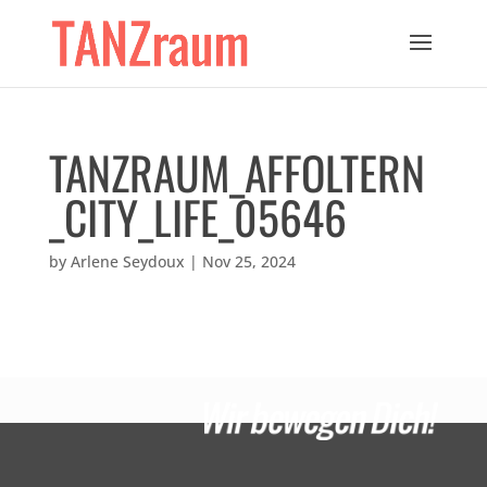
TANZRAUM_AFFOLTERN
_CITY_LIFE_05646
by
Arlene Seydoux
|
Nov 25, 2024