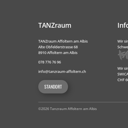
TANZraum
Inf
TANZraum Affoltern am Albis
Wir si
Alte Obfelderstrasse 68
Schwe
8910 Affoltern am Albis
078 776 76 96
Wir s
info@tanzraum-affoltern.ch
SWICA-
CHF 60
STANDORT
©2026 Tanzraum Affoltern am Albis