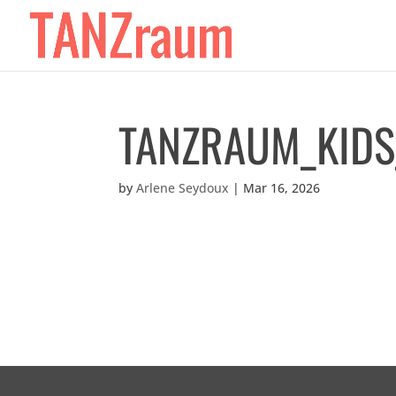
TANZRAUM_KIDS
by
Arlene Seydoux
|
Mar 16, 2026