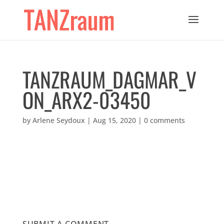
TANZRAUM_DAGMAR_V
ON_ARX2-03450
by
Arlene Seydoux
|
Aug 15, 2020
|
0 comments